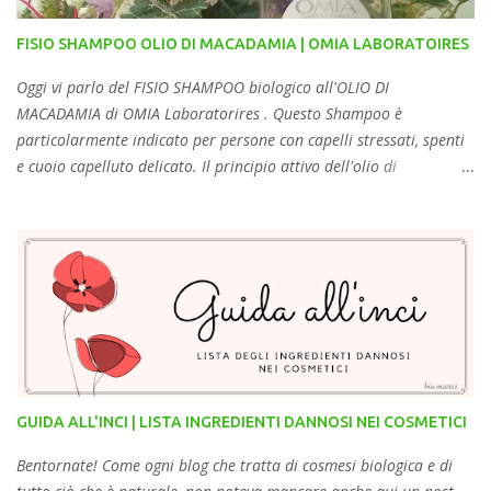
fruit oil, tocopheryl acetate , phenoxyethanol, propylene glycol ,
FISIO SHAMPOO OLIO DI MACADAMIA | OMIA LABORATOIRES
decylene glycol, ci 77891, ci 77491, ci 77492, ci 77499 . Si legge: "Il
correttore Astra vanta una formulazione innovativa,
Oggi vi parlo del FISIO SHAMPOO biologico all'OLIO DI
estremamente cop...
MACADAMIA di OMIA Laboratorires . Questo Shampoo è
particolarmente indicato per persone con capelli stressati, spenti
e cuoio capelluto delicato. Il principio attivo dell'olio di
Macadamia utilizzato nei prodotti OMIA è di origine biologica,
certificata secondo lo standard Eco-Cert per Cosmetici Naturali e
Biologici ed estratto con metodi meccanici senza l'utilizzo di
solventi chimici. Certificato ICEA Eco Bio Cosmesi, Cruelty free, non
contiene ingredienti di derivazione animale, adatto ai vegetariani
e ai vegani. Formulazione senza Sodium Laureth Solfato, SLES free
e senza sale, caratteristiche che rendono il prodotto delicato sul
cuoio capelluto, permettendo un utilizzo frequente ed assicurando
un’idratazione quotidiana. I tensioattivi utilizzati sono delicati,
GUIDA ALL'INCI | LISTA INGREDIENTI DANNOSI NEI COSMETICI
cosi come tutti gli ingredienti impiegati. Il prodotto contiene 0% di
parabeni, 0% glicole propilenico, 0% PEG, 0% coloranti sintetici,
Bentornate! Come ogni blog che tratta di cosmesi biologica e di
0% siliconi. ...