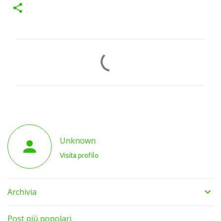
C
o
m
m
e
n
t
Unknown
i
Visita profilo
Archivia
Post più popolari