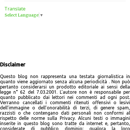
potessero essere validi dal punto di vista degli ingredienti, pensai
Translate
che fossero come dei classici burrocacao da supermercato con
Select Language
▼
paraffina e quant'altro. Incuriosita però dai gusti invitanti 😄
decisi di dare un'occhiata all'inci.. che dire, rimasi stupita!
L'azienda è molto attenta dal punto di vista ambientale ed etico:
"Legami è un’azienda fortemente impegnata a svolgere la propria
attività in maniera etica e sostenibile. Questo è per noi un dovere,
morale ed etico, ed è una parte fondamentale dei nostri valori.
Per Legami il CSR (Corporative Social Responsability – la respo...
Disclaimer
Questo blog non rappresenta una testata giornalistica in
quanto viene aggiornato senza alcuna periodicità . Non può
pertanto considerarsi un prodotto editoriale ai sensi della
legge n° 62 del 7.03.2001. L'autore non è responsabile per
quanto pubblicato dai lettori nei commenti ad ogni post.
Verranno cancellati i commenti ritenuti offensivi o lesivi
dell’immagine o dell’onorabilità di terzi, di genere spam,
razzisti o che contengano dati personali non conformi al
rispetto delle norme sulla Privacy. Alcuni testi o immagini
inserite in questo blog sono tratte da internet e, pertanto,
considerate di pubblico dominio; qualora la loro