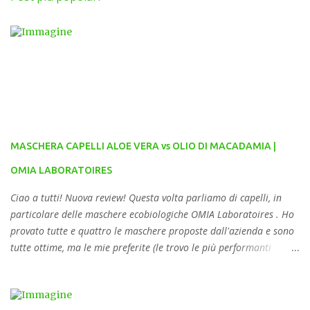
MASCHERA CAPELLI ALOE VERA vs OLIO DI MACADAMIA |
OMIA LABORATOIRES
Ciao a tutti! Nuova review! Questa volta parliamo di capelli, in
particolare delle maschere ecobiologiche OMIA Laboratoires . Ho
provato tutte e quattro le maschere proposte dall'azienda e sono
tutte ottime, ma le mie preferite (le trovo le più performanti
almeno per la mia tipologia di capello - riccio, crespo, secco ma
cute grassa) sono queste due che vedete in foto: la maschera
all'aloe vera e quella all'olio di macadamia. 🌿 MASCHERA